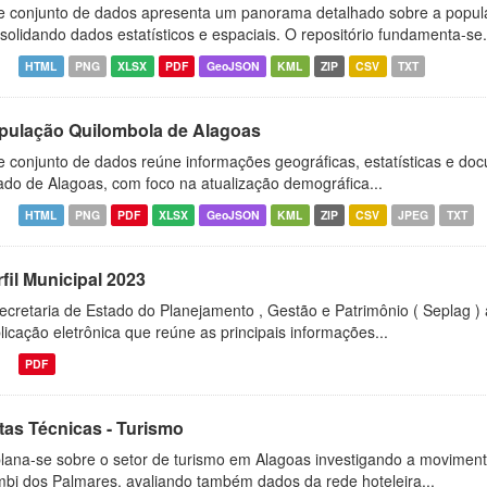
e conjunto de dados apresenta um panorama detalhado sobre a popul
solidando dados estatísticos e espaciais. O repositório fundamenta-se.
HTML
PNG
XLSX
PDF
GeoJSON
KML
ZIP
CSV
TXT
pulação Quilombola de Alagoas
e conjunto de dados reúne informações geográficas, estatísticas e d
ado de Alagoas, com foco na atualização demográfica...
HTML
PNG
PDF
XLSX
GeoJSON
KML
ZIP
CSV
JPEG
TXT
fil Municipal 2023
ecretaria de Estado do Planejamento , Gestão e Patrimônio ( Seplag ) 
licação eletrônica que reúne as principais informações...
PDF
tas Técnicas - Turismo
lana-se sobre o setor de turismo em Alagoas investigando a moviment
bi dos Palmares, avaliando também dados da rede hoteleira...