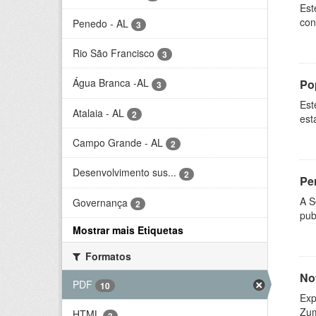
Est
con
Penedo - AL
3
Rio São Francisco
3
Água Branca -AL
Po
3
Est
Atalaia - AL
2
est
Campo Grande - AL
2
Desenvolvimento sus...
2
Per
A S
Governança
2
pub
Mostrar mais Etiquetas
Formatos
No
PDF
10
Exp
Zum
HTML
3