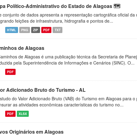
pa Político-Administrativo do Estado de Alagoas 🗺️
e conjunto de dados apresenta a representação cartográfica oficial da
egrando feições de infraestrutura, hidrografia e pontos de...
HTML
PNG
ZIP
PDF
TXT
minhos de Alagoas
aminhos de Alagoas é uma publicação técnica da Secretaria de Plane
duzida pela Superintendência de Informações e Cenários (SINC). O...
PDF
lor Adicionado Bruto do Turismo - AL
studo do Valor Adicionado Bruto (VAB) do Turismo em Alagoas para o
surar as atividades econômicas características do turismo no...
PDF
XLSX
vos Originários em Alagoas