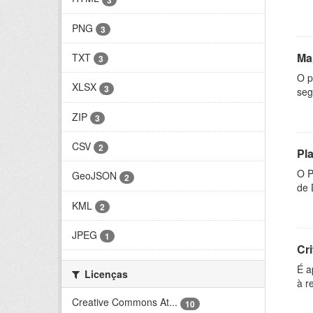
PNG
3
Ma
TXT
3
O p
XLSX
3
seg
ZIP
3
CSV
2
Pl
O P
GeoJSON
2
de 
KML
2
JPEG
1
Cri
É a
Licenças
à r
Creative Commons At...
10