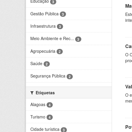
Educação
3
Ma
Gestão Pública
Est
3
int
Infraestrutura
3
Meio Ambiente e Rec...
3
Ca
Agropecuária
2
O C
pro
Saúde
2
Segurança Pública
2
Va
Etiquetas
O e
men
Alagoas
4
Turismo
4
Po
Cidade turística
3