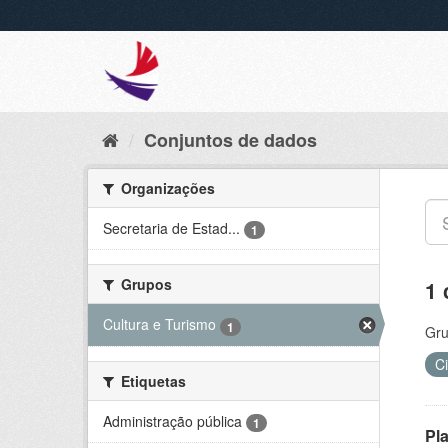
Conjuntos de dados
Organizações
Secretaria de Estad...
1
Grupos
1 
Cultura e Turismo
1
Gru
Ci
Etiquetas
Administração pública
1
Pl