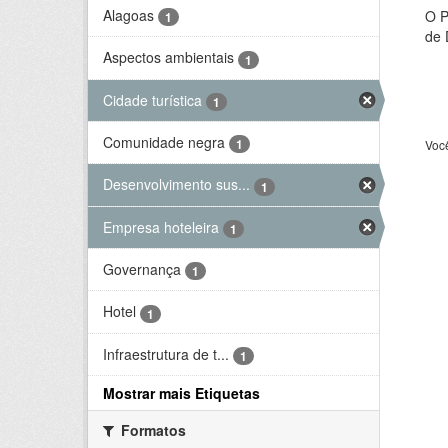
Alagoas
O P
1
de 
Aspectos ambientais
1
Cidade turística
1
Comunidade negra
1
Voc
Desenvolvimento sus...
1
Empresa hoteleira
1
Governança
1
Hotel
1
Infraestrutura de t...
1
Mostrar mais Etiquetas
Formatos