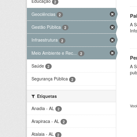
Educação
2
Geociências
2
Pa
A S
Gestão Pública
2
Inf
Infraestrutura
2
Meio Ambiente e Rec...
2
Per
Saúde
A S
2
pub
Segurança Pública
2
Etiquetas
Voc
Anadia - AL
2
Arapiraca - AL
2
Atalaia - AL
2