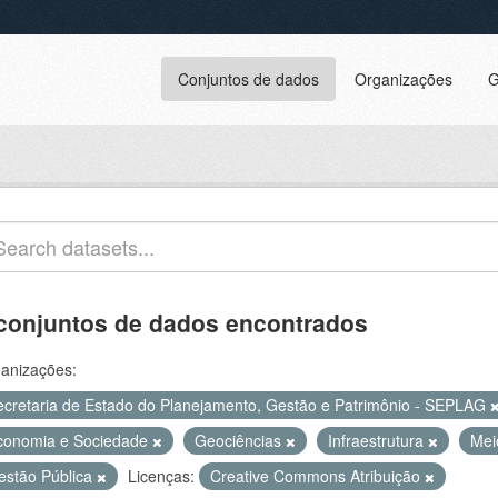
Conjuntos de dados
Organizações
G
conjuntos de dados encontrados
anizações:
ecretaria de Estado do Planejamento, Gestão e Patrimônio - SEPLAG
conomia e Sociedade
Geociências
Infraestrutura
Mei
estão Pública
Licenças:
Creative Commons Atribuição