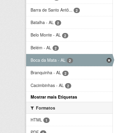
Barra de Santo Antô...
2
Batalha - AL
2
Belo Monte - AL
2
Belém - AL
2
Boca da Mata - AL
2
Branquinha - AL
2
Cacimbinhas - AL
2
Mostrar mais Etiquetas
Formatos
HTML
1
PDF
1