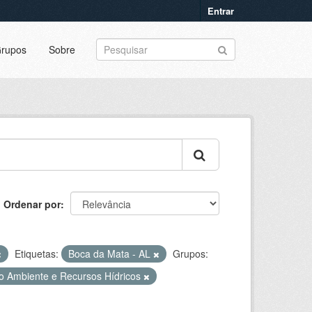
Entrar
rupos
Sobre
Ordenar por
Etiquetas:
Boca da Mata - AL
Grupos:
o Ambiente e Recursos Hídricos