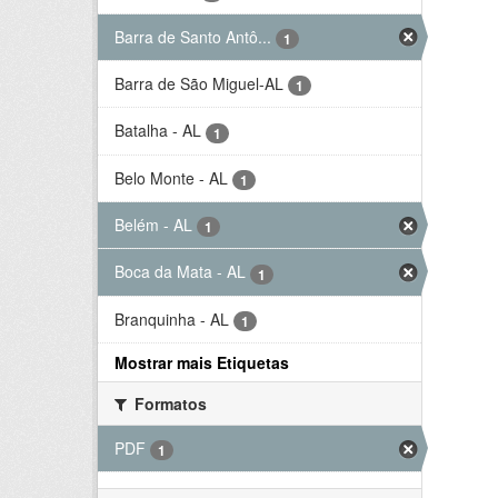
Barra de Santo Antô...
1
Barra de São Miguel-AL
1
Batalha - AL
1
Belo Monte - AL
1
Belém - AL
1
Boca da Mata - AL
1
Branquinha - AL
1
Mostrar mais Etiquetas
Formatos
PDF
1