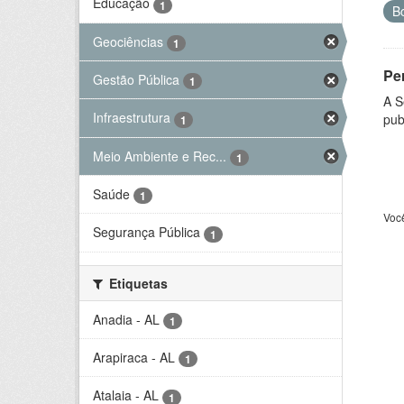
Educação
1
B
Geociências
1
Per
Gestão Pública
1
A S
Infraestrutura
pub
1
Meio Ambiente e Rec...
1
Saúde
1
Voc
Segurança Pública
1
Etiquetas
Anadia - AL
1
Arapiraca - AL
1
Atalaia - AL
1