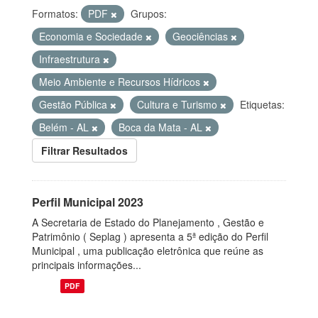
Formatos:
PDF
Grupos:
Economia e Sociedade
Geociências
Infraestrutura
Meio Ambiente e Recursos Hídricos
Gestão Pública
Cultura e Turismo
Etiquetas:
Belém - AL
Boca da Mata - AL
Filtrar Resultados
Perfil Municipal 2023
A Secretaria de Estado do Planejamento , Gestão e
Patrimônio ( Seplag ) apresenta a 5ª edição do Perfil
Municipal , uma publicação eletrônica que reúne as
principais informações...
PDF