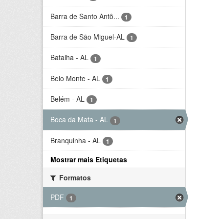
Barra de Santo Antô...
1
Barra de São Miguel-AL
1
Batalha - AL
1
Belo Monte - AL
1
Belém - AL
1
Boca da Mata - AL
1
Branquinha - AL
1
Mostrar mais Etiquetas
Formatos
PDF
1