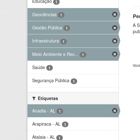
Educação
1
Geociências
1
Per
A S
Gestão Pública
1
pub
Infraestrutura
1
Meio Ambiente e Rec...
1
Voc
Saúde
1
Segurança Pública
1
Etiquetas
Anadia - AL
1
Arapiraca - AL
1
Atalaia - AL
1