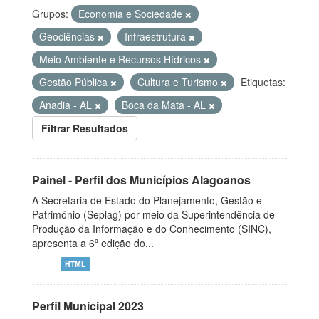
Grupos:
Economia e Sociedade
Geociências
Infraestrutura
Meio Ambiente e Recursos Hídricos
Gestão Pública
Cultura e Turismo
Etiquetas:
Anadia - AL
Boca da Mata - AL
Filtrar Resultados
Painel - Perfil dos Municípios Alagoanos
A Secretaria de Estado do Planejamento, Gestão e
Patrimônio (Seplag) por meio da Superintendência de
Produção da Informação e do Conhecimento (SINC),
apresenta a 6ª edição do...
HTML
Perfil Municipal 2023