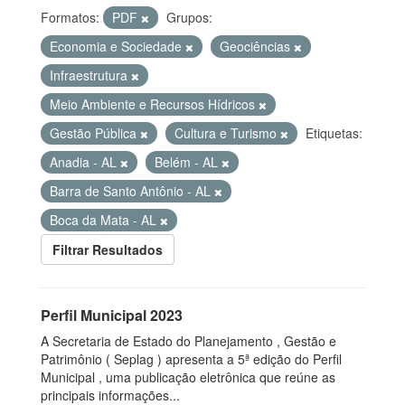
Formatos:
PDF
Grupos:
Economia e Sociedade
Geociências
Infraestrutura
Meio Ambiente e Recursos Hídricos
Gestão Pública
Cultura e Turismo
Etiquetas:
Anadia - AL
Belém - AL
Barra de Santo Antônio - AL
Boca da Mata - AL
Filtrar Resultados
Perfil Municipal 2023
A Secretaria de Estado do Planejamento , Gestão e
Patrimônio ( Seplag ) apresenta a 5ª edição do Perfil
Municipal , uma publicação eletrônica que reúne as
principais informações...