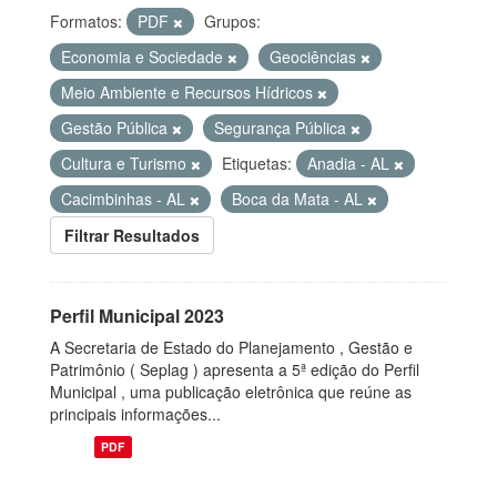
Formatos:
PDF
Grupos:
Economia e Sociedade
Geociências
Meio Ambiente e Recursos Hídricos
Gestão Pública
Segurança Pública
Cultura e Turismo
Etiquetas:
Anadia - AL
Cacimbinhas - AL
Boca da Mata - AL
Filtrar Resultados
Perfil Municipal 2023
A Secretaria de Estado do Planejamento , Gestão e
Patrimônio ( Seplag ) apresenta a 5ª edição do Perfil
Municipal , uma publicação eletrônica que reúne as
principais informações...
PDF