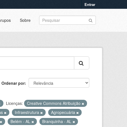
Entrar
rupos
Sobre
Ordenar por
Licenças:
Creative Commons Atribuição
as
Infraestrutura
Agropecuária
Belém - AL
Branquinha - AL