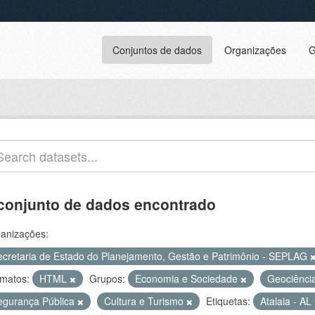
Conjuntos de dados
Organizações
G
conjunto de dados encontrado
anizações:
ecretaria de Estado do Planejamento, Gestão e Patrimônio - SEPLAG
matos:
HTML
Grupos:
Economia e Sociedade
Geociênci
egurança Pública
Cultura e Turismo
Etiquetas:
Atalaia - AL