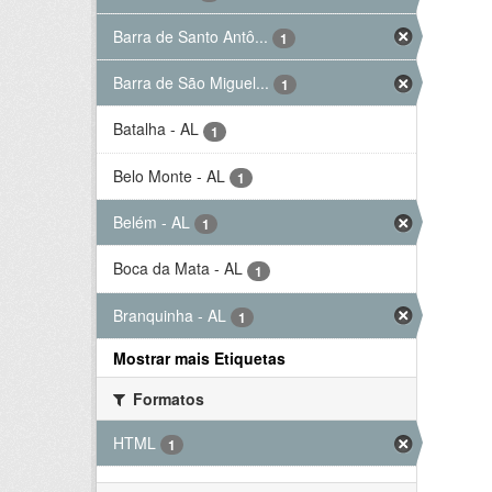
Barra de Santo Antô...
1
Barra de São Miguel...
1
Batalha - AL
1
Belo Monte - AL
1
Belém - AL
1
Boca da Mata - AL
1
Branquinha - AL
1
Mostrar mais Etiquetas
Formatos
HTML
1