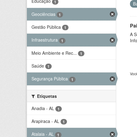
Educação
1
B
Geociências
1
Pa
Gestão Pública
1
A S
Infraestrutura
Inf
1
Meio Ambiente e Rec...
1
Saúde
1
Voc
Segurança Pública
1
Etiquetas
Anadia - AL
1
Arapiraca - AL
1
Atalaia - AL
1