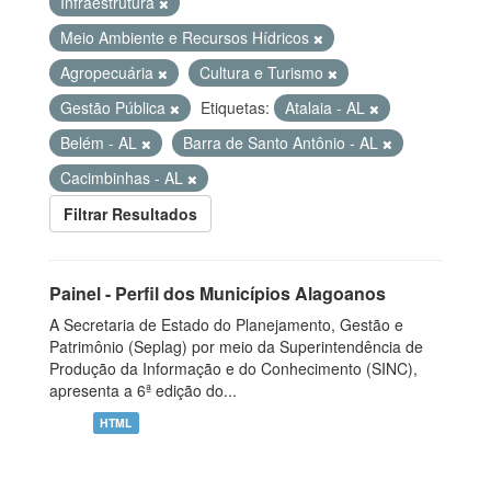
Infraestrutura
Meio Ambiente e Recursos Hídricos
Agropecuária
Cultura e Turismo
Gestão Pública
Etiquetas:
Atalaia - AL
Belém - AL
Barra de Santo Antônio - AL
Cacimbinhas - AL
Filtrar Resultados
Painel - Perfil dos Municípios Alagoanos
A Secretaria de Estado do Planejamento, Gestão e
Patrimônio (Seplag) por meio da Superintendência de
Produção da Informação e do Conhecimento (SINC),
apresenta a 6ª edição do...
HTML