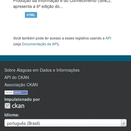
Produção da Informação e do Conhecimento (SINC),
apresenta a 6ª edição do...
HTML
Você também pode ter acesso a esses registros usando a
API
(veja
Documentação da API
).
Sobre Alagoas em Dados e Informações
API do CKAN
Associação CKAN
Impulsionado por
Idioma
Idioma
português (Brasil)