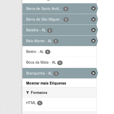
Barra de Santo Antô...
1
Barra de São Miguel...
1
Batalha - AL
1
Belo Monte - AL
1
Belém - AL
1
Boca da Mata - AL
1
Branquinha - AL
1
Mostrar mais Etiquetas
Formatos
HTML
1