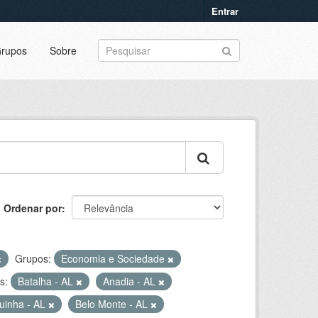
Entrar
rupos
Sobre
Ordenar por
Grupos:
Economia e Sociedade
s:
Batalha - AL
Anadia - AL
uinha - AL
Belo Monte - AL