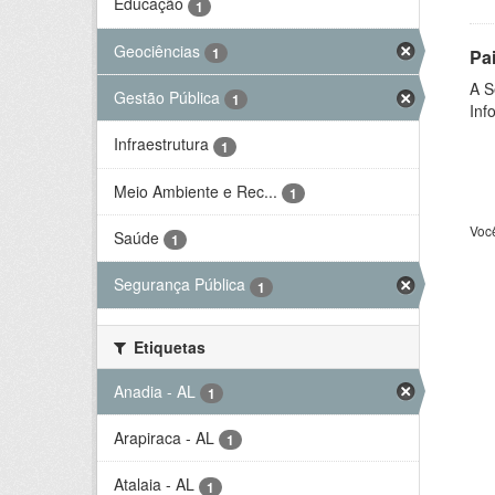
Educação
1
Geociências
1
Pa
A S
Gestão Pública
1
Inf
Infraestrutura
1
Meio Ambiente e Rec...
1
Voc
Saúde
1
Segurança Pública
1
Etiquetas
Anadia - AL
1
Arapiraca - AL
1
Atalaia - AL
1