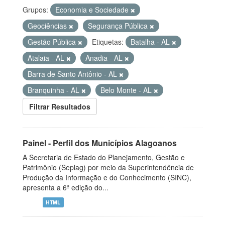
Grupos:
Economia e Sociedade
Geociências
Segurança Pública
Gestão Pública
Etiquetas:
Batalha - AL
Atalaia - AL
Anadia - AL
Barra de Santo Antônio - AL
Branquinha - AL
Belo Monte - AL
Filtrar Resultados
Painel - Perfil dos Municípios Alagoanos
A Secretaria de Estado do Planejamento, Gestão e
Patrimônio (Seplag) por meio da Superintendência de
Produção da Informação e do Conhecimento (SINC),
apresenta a 6ª edição do...
HTML