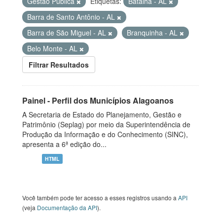
Gestão Pública
Etiquetas:
Batalha - AL
Barra de Santo Antônio - AL
Barra de São Miguel - AL
Branquinha - AL
Belo Monte - AL
Filtrar Resultados
Painel - Perfil dos Municípios Alagoanos
A Secretaria de Estado do Planejamento, Gestão e
Patrimônio (Seplag) por meio da Superintendência de
Produção da Informação e do Conhecimento (SINC),
apresenta a 6ª edição do...
HTML
Você também pode ter acesso a esses registros usando a
API
(veja
Documentação da API
).