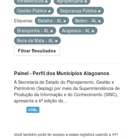
Infraestrutura
Agropecuária
Gestão Pública
Segurança Pública
Etiquetas:
Batalha - AL
Belém - AL
Branquinha - AL
Arapiraca - AL
Boca da Mata - AL
Filtrar Resultados
Painel - Perfil dos Municípios Alagoanos
A Secretaria de Estado do Planejamento, Gestão e
Patrimônio (Seplag) por meio da Superintendência de
Produção da Informação e do Conhecimento (SINC),
apresenta a 6ª edição do...
HTML
Você também pode ter acesso a esses registros usando a
API