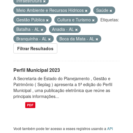
Infraestrutura
Meio Ambiente e Recursos Hídricos
Saúde
Gestão Pública
Cultura e Turismo
Etiquetas:
Batalha - AL
Anadia - AL
Branquinha - AL
Boca da Mata - AL
Filtrar Resultados
Perfil Municipal 2023
A Secretaria de Estado do Planejamento , Gestão e
Patrimônio ( Seplag ) apresenta a 5ª edição do Perfil
Municipal , uma publicação eletrônica que reúne as
principais informações...
PDF
Você também pode ter acesso a esses registros usando a
API