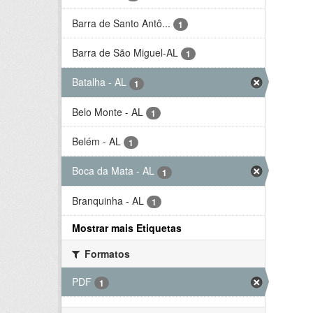
Barra de Santo Antô...
1
Barra de São Miguel-AL
1
Batalha - AL
1
Belo Monte - AL
1
Belém - AL
1
Boca da Mata - AL
1
Branquinha - AL
1
Mostrar mais Etiquetas
Formatos
PDF
1