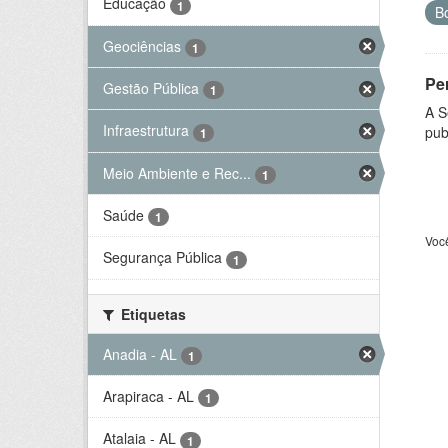
Educação
1
B
Geociências
1
Per
Gestão Pública
1
A S
Infraestrutura
pub
1
Meio Ambiente e Rec...
1
Saúde
1
Voc
Segurança Pública
1
Etiquetas
Anadia - AL
1
Arapiraca - AL
1
Atalaia - AL
1