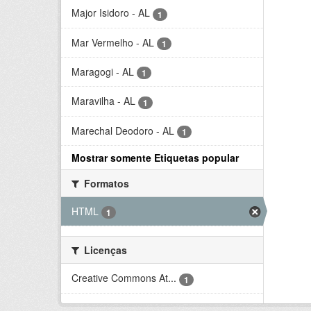
Major Isidoro - AL
1
Mar Vermelho - AL
1
Maragogi - AL
1
Maravilha - AL
1
Marechal Deodoro - AL
1
Mostrar somente Etiquetas popular
Formatos
HTML
1
Licenças
Creative Commons At...
1