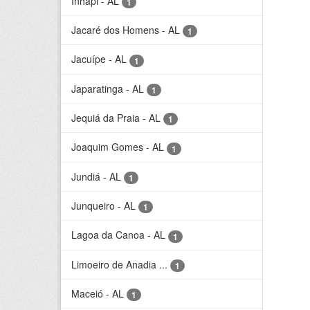
Inhapi - AL
1
Jacaré dos Homens - AL
1
Jacuípe - AL
1
Japaratinga - AL
1
Jequiá da Praia - AL
1
Joaquim Gomes - AL
1
Jundiá - AL
1
Junqueiro - AL
1
Lagoa da Canoa - AL
1
Limoeiro de Anadia ...
1
Maceió - AL
1