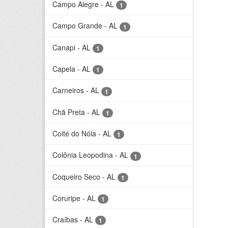
Campo Alegre - AL
1
Campo Grande - AL
1
Canapi - AL
1
Capela - AL
1
Carneiros - AL
1
Chã Preta - AL
1
Coité do Nóia - AL
1
Colônia Leopodina - AL
1
Coqueiro Seco - AL
1
Coruripe - AL
1
Craíbas - AL
1