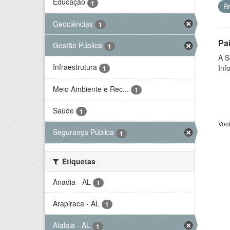
Educação
1
B
Geociências
1
Pa
Gestão Pública
1
A S
Infraestrutura
Inf
1
Meio Ambiente e Rec...
1
Saúde
1
Voc
Segurança Pública
1
Etiquetas
Anadia - AL
1
Arapiraca - AL
1
Atalaia - AL
1