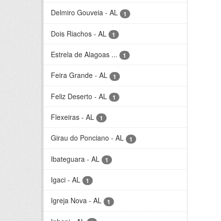
Delmiro Gouveia - AL
1
Dois Riachos - AL
1
Estrela de Alagoas ...
1
Feira Grande - AL
1
Feliz Deserto - AL
1
Flexeiras - AL
1
Girau do Ponciano - AL
1
Ibateguara - AL
1
Igaci - AL
1
Igreja Nova - AL
1