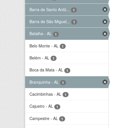
Barra de Santo Antô...
1
Barra de São Miguel...
1
Batalha - AL
1
Belo Monte - AL
1
Belém - AL
1
Boca da Mata - AL
1
Branquinha - AL
1
Cacimbinhas - AL
1
Cajueiro - AL
1
Campestre - AL
1