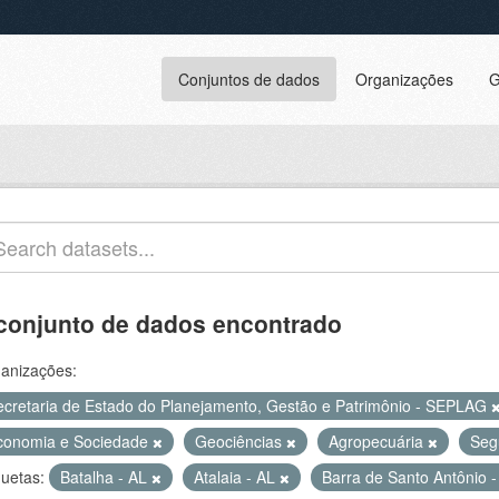
Conjuntos de dados
Organizações
G
conjunto de dados encontrado
anizações:
ecretaria de Estado do Planejamento, Gestão e Patrimônio - SEPLAG
conomia e Sociedade
Geociências
Agropecuária
Seg
quetas:
Batalha - AL
Atalaia - AL
Barra de Santo Antônio 