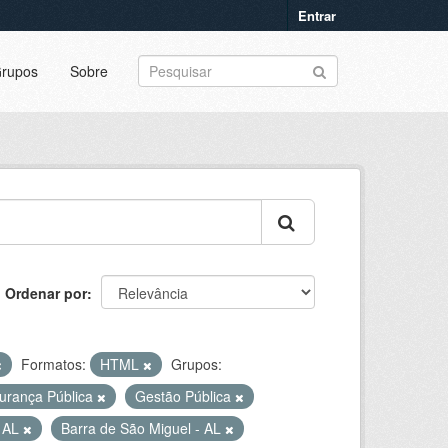
Entrar
rupos
Sobre
Ordenar por
Formatos:
HTML
Grupos:
urança Pública
Gestão Pública
- AL
Barra de São Miguel - AL