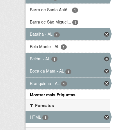
Barra de Santo Antô...
1
Barra de São Miguel...
1
Batalha - AL
1
Belo Monte - AL
1
Belém - AL
1
Boca da Mata - AL
1
Branquinha - AL
1
Mostrar mais Etiquetas
Formatos
HTML
1