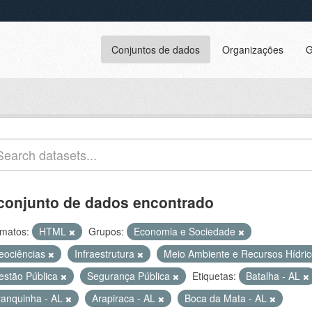
Conjuntos de dados
Organizações
G
conjunto de dados encontrado
matos:
HTML
Grupos:
Economia e Sociedade
eociências
Infraestrutura
Meio Ambiente e Recursos Hídri
estão Pública
Segurança Pública
Etiquetas:
Batalha - AL
ranquinha - AL
Arapiraca - AL
Boca da Mata - AL