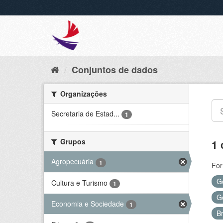
Conjuntos de dados
Organizações
Secretaria de Estad...
1
Grupos
1 
Agropecuária
1
For
G
Cultura e Turismo
1
G
Economia e Sociedade
1
B