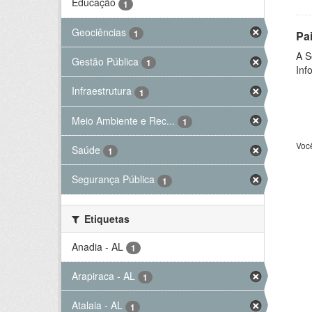
Educação
1
Geociências
1
Pa
A S
Gestão Pública
1
Inf
Infraestrutura
1
Meio Ambiente e Rec...
1
Voc
Saúde
1
Segurança Pública
1
Etiquetas
Anadia - AL
1
Arapiraca - AL
1
Atalaia - AL
1