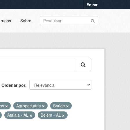
Entrar
rupos
Sobre
Ordenar por
cos
Agropecuária
Saúde
Atalaia - AL
Belém - AL