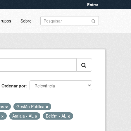
Entrar
rupos
Sobre
Ordenar por
cos
Gestão Pública
L
Atalaia - AL
Belém - AL