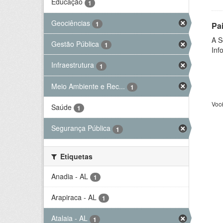
Educação
1
Geociências
1
Pa
A S
Gestão Pública
1
Inf
Infraestrutura
1
Meio Ambiente e Rec...
1
Voc
Saúde
1
Segurança Pública
1
Etiquetas
Anadia - AL
1
Arapiraca - AL
1
Atalaia - AL
1