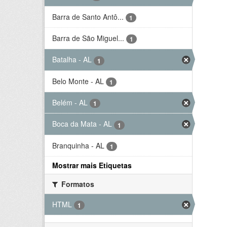
Barra de Santo Antô...
1
Barra de São Miguel...
1
Batalha - AL
1
Belo Monte - AL
1
Belém - AL
1
Boca da Mata - AL
1
Branquinha - AL
1
Mostrar mais Etiquetas
Formatos
HTML
1