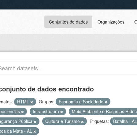
Conjuntos de dados
Organizações
G
conjunto de dados encontrado
matos:
HTML
Grupos:
Economia e Sociedade
eociências
Infraestrutura
Meio Ambiente e Recursos Hídri
egurança Pública
Cultura e Turismo
Etiquetas:
Batalha - A
oca da Mata - AL