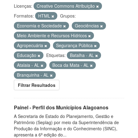
Licenças:
Creative Commons Atribuição
Formatos:
HTML
Grupos:
Economia e Sociedade
Geociências
Meio Ambiente e Recursos Hídricos
Agropecuária
Segurança Pública
Educação
Etiquetas:
Batalha - AL
Atalaia - AL
Boca da Mata - AL
Branquinha - AL
Filtrar Resultados
Painel - Perfil dos Municípios Alagoanos
A Secretaria de Estado do Planejamento, Gestão e
Patrimônio (Seplag) por meio da Superintendência de
Produção da Informação e do Conhecimento (SINC),
apresenta a 6ª edição do...