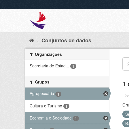
Conjuntos de dados
Organizações
Secretaria de Estad...
1
Grupos
1 
Agropecuária
1
Lic
Gru
Cultura e Turismo
1
S
Economia e Sociedade
1
B