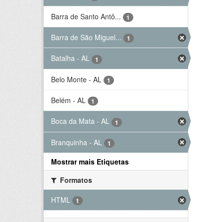
Barra de Santo Antô...
1
Barra de São Miguel...
1
Batalha - AL
1
Belo Monte - AL
1
Belém - AL
1
Boca da Mata - AL
1
Branquinha - AL
1
Mostrar mais Etiquetas
Formatos
HTML
1