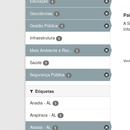
Educação
1
Geociências
1
Pa
A S
Gestão Pública
1
Inf
Infraestrutura
1
Meio Ambiente e Rec...
1
Voc
Saúde
1
Segurança Pública
1
Etiquetas
Anadia - AL
1
Arapiraca - AL
1
Atalaia - AL
1