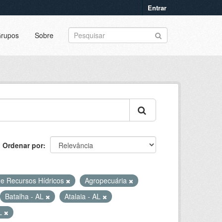
Entrar
rupos
Sobre
Ordenar por
e Recursos Hídricos
Agropecuária
Batalha - AL
Atalaia - AL
AL