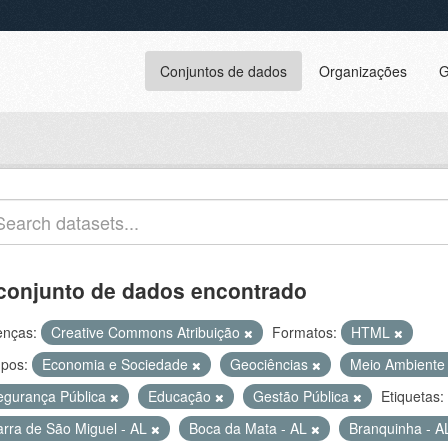
Conjuntos de dados
Organizações
G
conjunto de dados encontrado
enças:
Creative Commons Atribuição
Formatos:
HTML
pos:
Economia e Sociedade
Geociências
Meio Ambiente 
egurança Pública
Educação
Gestão Pública
Etiquetas:
arra de São Miguel - AL
Boca da Mata - AL
Branquinha - 