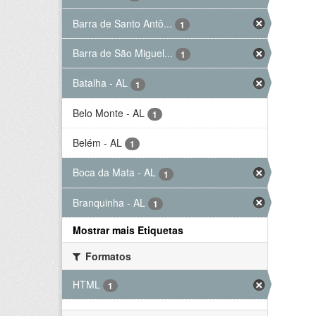
Barra de Santo Antô...
1
Barra de São Miguel...
1
Batalha - AL
1
Belo Monte - AL
1
Belém - AL
1
Boca da Mata - AL
1
Branquinha - AL
1
Mostrar mais Etiquetas
Formatos
HTML
1