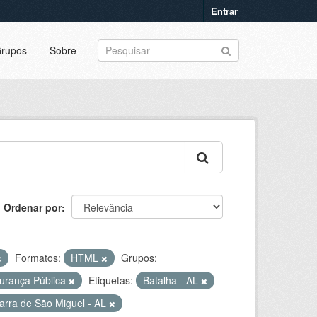
Entrar
rupos
Sobre
Ordenar por
Formatos:
HTML
Grupos:
urança Pública
Etiquetas:
Batalha - AL
arra de São Miguel - AL