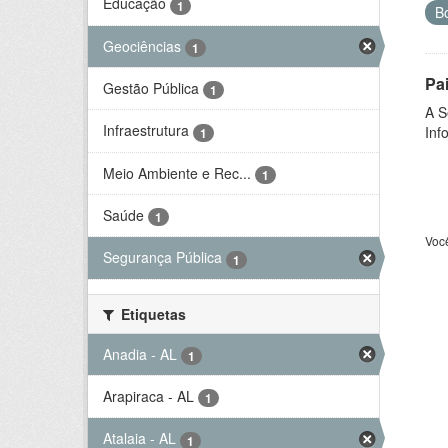
Educação
1
B
Geociências
1
Pa
Gestão Pública
1
A S
Infraestrutura
Inf
1
Meio Ambiente e Rec...
1
Saúde
1
Voc
Segurança Pública
1
Etiquetas
Anadia - AL
1
Arapiraca - AL
1
Atalaia - AL
1