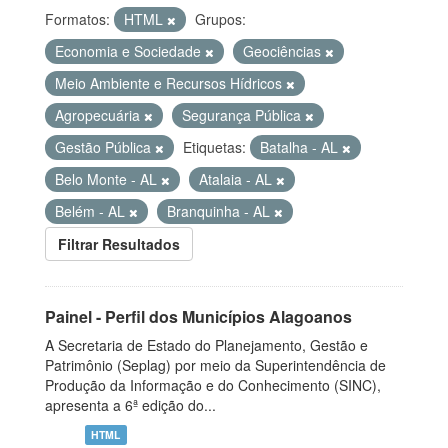
Formatos:
HTML
Grupos:
Economia e Sociedade
Geociências
Meio Ambiente e Recursos Hídricos
Agropecuária
Segurança Pública
Gestão Pública
Etiquetas:
Batalha - AL
Belo Monte - AL
Atalaia - AL
Belém - AL
Branquinha - AL
Filtrar Resultados
Painel - Perfil dos Municípios Alagoanos
A Secretaria de Estado do Planejamento, Gestão e
Patrimônio (Seplag) por meio da Superintendência de
Produção da Informação e do Conhecimento (SINC),
apresenta a 6ª edição do...
HTML