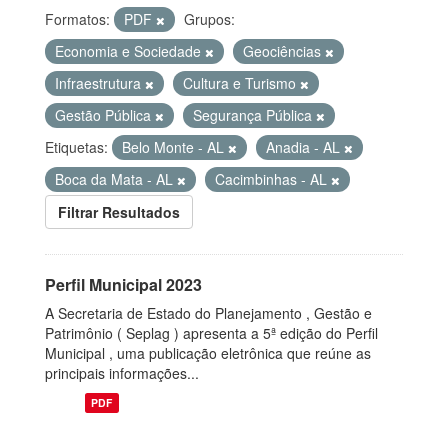
Formatos:
PDF
Grupos:
Economia e Sociedade
Geociências
Infraestrutura
Cultura e Turismo
Gestão Pública
Segurança Pública
Etiquetas:
Belo Monte - AL
Anadia - AL
Boca da Mata - AL
Cacimbinhas - AL
Filtrar Resultados
Perfil Municipal 2023
A Secretaria de Estado do Planejamento , Gestão e
Patrimônio ( Seplag ) apresenta a 5ª edição do Perfil
Municipal , uma publicação eletrônica que reúne as
principais informações...
PDF