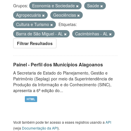
Grupos:
Economia e Sociedade
Saúde
Agropecuária
Geociências
Cultura e Turismo
Etiquetas:
Barra de São Miguel - AL
Cacimbinhas - AL
Filtrar Resultados
Painel - Perfil dos Municípios Alagoanos
A Secretaria de Estado do Planejamento, Gestão e
Patrimônio (Seplag) por meio da Superintendência de
Produção da Informação e do Conhecimento (SINC),
apresenta a 6ª edição do...
HTML
Você também pode ter acesso a esses registros usando a
API
(veja
Documentação da API
).