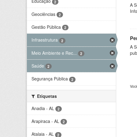
Educação
2
A S
Inf
Geociências
2
Gestão Pública
2
Per
Infraestrutura
2
A S
Meio Ambiente e Rec...
pub
2
Saúde
2
Segurança Pública
2
Voc
Etiquetas
Anadia - AL
2
Arapiraca - AL
2
Atalaia - AL
2