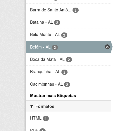
Barra de Santo Antô...
2
Batalha - AL
2
Belo Monte - AL
2
Belém - AL
2
Boca da Mata - AL
2
Branquinha - AL
2
Cacimbinhas - AL
2
Mostrar mais Etiquetas
Formatos
HTML
1
PDF
1