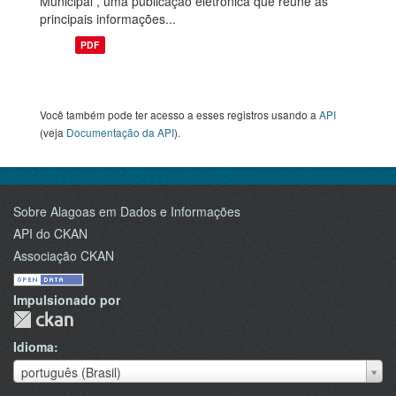
Municipal , uma publicação eletrônica que reúne as
principais informações...
PDF
Você também pode ter acesso a esses registros usando a
API
(veja
Documentação da API
).
Sobre Alagoas em Dados e Informações
API do CKAN
Associação CKAN
Impulsionado por
Idioma
Idioma
português (Brasil)