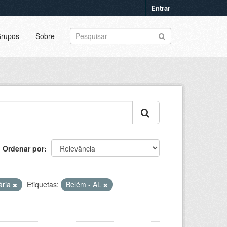
Entrar
rupos
Sobre
Ordenar por
ária
Etiquetas:
Belém - AL