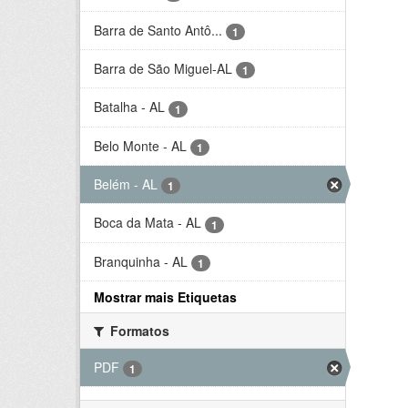
Barra de Santo Antô...
1
Barra de São Miguel-AL
1
Batalha - AL
1
Belo Monte - AL
1
Belém - AL
1
Boca da Mata - AL
1
Branquinha - AL
1
Mostrar mais Etiquetas
Formatos
PDF
1