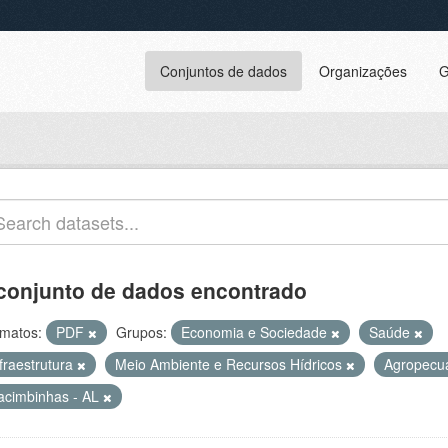
Conjuntos de dados
Organizações
G
conjunto de dados encontrado
matos:
PDF
Grupos:
Economia e Sociedade
Saúde
fraestrutura
Meio Ambiente e Recursos Hídricos
Agropecu
acimbinhas - AL