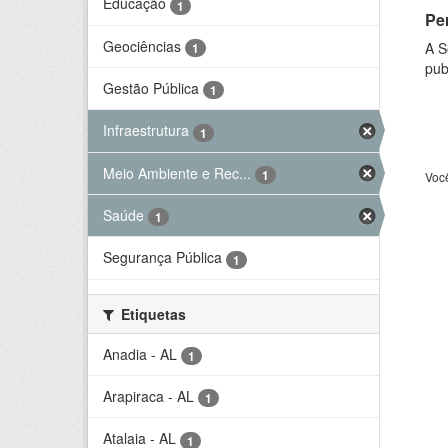
Educação
1
Per
Geociências
A S
1
pub
Gestão Pública
1
Infraestrutura
1
Meio Ambiente e Rec...
1
Voc
Saúde
1
Segurança Pública
1
Etiquetas
Anadia - AL
1
Arapiraca - AL
1
Atalaia - AL
1