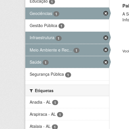
Educação
1
Pa
Geociências
A S
1
Inf
Gestão Pública
1
Infraestrutura
1
Meio Ambiente e Rec...
1
Voc
Saúde
1
Segurança Pública
1
Etiquetas
Anadia - AL
1
Arapiraca - AL
1
Atalaia - AL
1