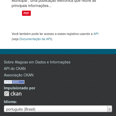
Municipal , uma publicação eletrônica que reúne as
principais informações...
PDF
Você também pode ter acesso a esses registros usando a
API
(veja
Documentação da API
).
Sobre Alagoas em Dados e Informações
API do CKAN
Associação CKAN
Impulsionado por
Idioma
Idioma
português (Brasil)