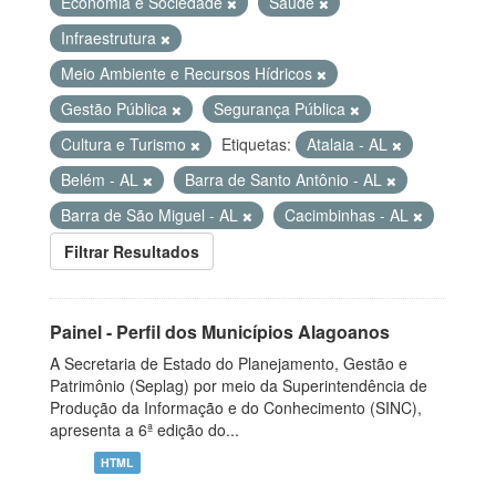
Economia e Sociedade
Saúde
Infraestrutura
Meio Ambiente e Recursos Hídricos
Gestão Pública
Segurança Pública
Cultura e Turismo
Etiquetas:
Atalaia - AL
Belém - AL
Barra de Santo Antônio - AL
Barra de São Miguel - AL
Cacimbinhas - AL
Filtrar Resultados
Painel - Perfil dos Municípios Alagoanos
A Secretaria de Estado do Planejamento, Gestão e
Patrimônio (Seplag) por meio da Superintendência de
Produção da Informação e do Conhecimento (SINC),
apresenta a 6ª edição do...
HTML