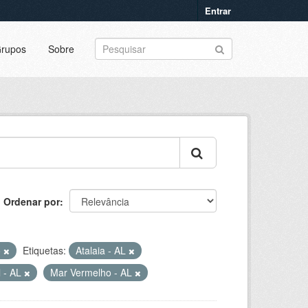
Entrar
rupos
Sobre
Ordenar por
o
Etiquetas:
Atalaia - AL
l - AL
Mar Vermelho - AL