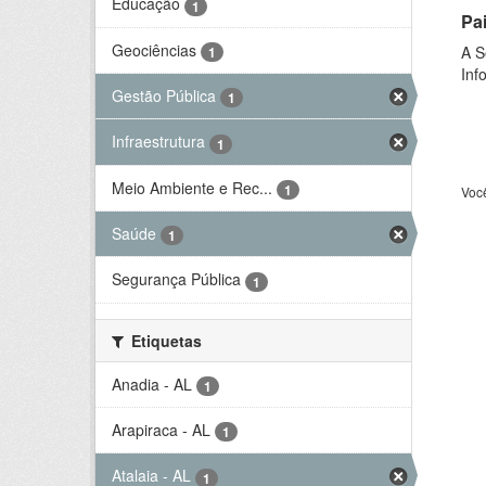
Educação
1
Pa
Geociências
A S
1
Inf
Gestão Pública
1
Infraestrutura
1
Meio Ambiente e Rec...
1
Voc
Saúde
1
Segurança Pública
1
Etiquetas
Anadia - AL
1
Arapiraca - AL
1
Atalaia - AL
1