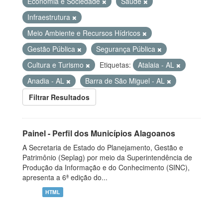
Economia e Sociedade
Saúde
Infraestrutura
Meio Ambiente e Recursos Hídricos
Gestão Pública
Segurança Pública
Cultura e Turismo
Etiquetas:
Atalaia - AL
Anadia - AL
Barra de São Miguel - AL
Filtrar Resultados
Painel - Perfil dos Municípios Alagoanos
A Secretaria de Estado do Planejamento, Gestão e
Patrimônio (Seplag) por meio da Superintendência de
Produção da Informação e do Conhecimento (SINC),
apresenta a 6ª edição do...
HTML