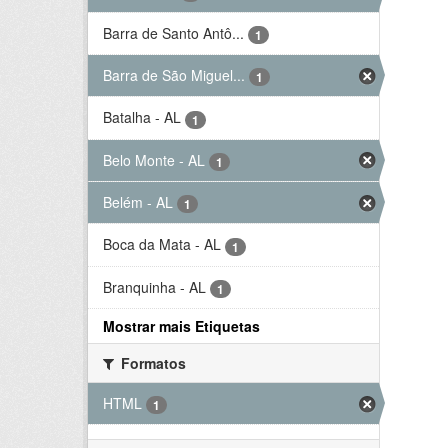
Barra de Santo Antô...
1
Barra de São Miguel...
1
Batalha - AL
1
Belo Monte - AL
1
Belém - AL
1
Boca da Mata - AL
1
Branquinha - AL
1
Mostrar mais Etiquetas
Formatos
HTML
1