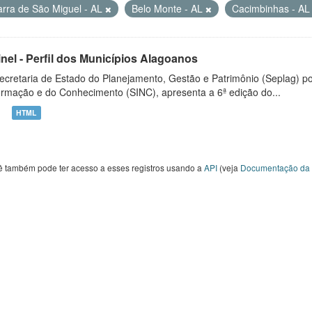
arra de São Miguel - AL
Belo Monte - AL
Cacimbinhas - A
inel - Perfil dos Municípios Alagoanos
ecretaria de Estado do Planejamento, Gestão e Patrimônio (Seplag) p
ormação e do Conhecimento (SINC), apresenta a 6ª edição do...
HTML
ê também pode ter acesso a esses registros usando a
API
(veja
Documentação da 