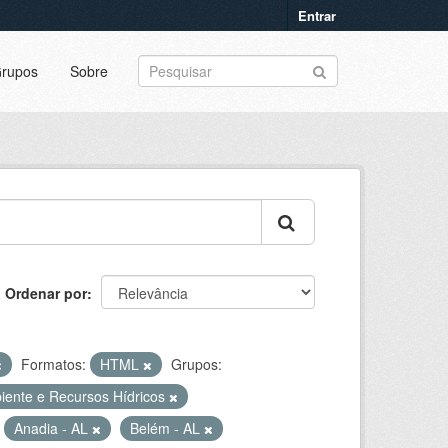
Entrar
rupos
Sobre
Ordenar por
Formatos:
HTML
Grupos:
iente e Recursos Hídricos
Anadia - AL
Belém - AL