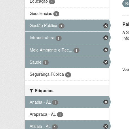
Educação
1
B
Geociências
1
Pa
Gestão Pública
1
A S
Infraestrutura
Inf
1
Meio Ambiente e Rec...
1
Saúde
1
Voc
Segurança Pública
1
Etiquetas
Anadia - AL
1
Arapiraca - AL
1
Atalaia - AL
1