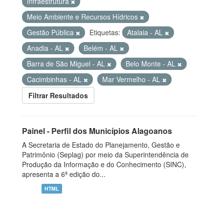
Infraestrutura
Meio Ambiente e Recursos Hídricos
Gestão Pública
Etiquetas:
Atalaia - AL
Anadia - AL
Belém - AL
Barra de São Miguel - AL
Belo Monte - AL
Cacimbinhas - AL
Mar Vermelho - AL
Filtrar Resultados
Painel - Perfil dos Municípios Alagoanos
A Secretaria de Estado do Planejamento, Gestão e
Patrimônio (Seplag) por meio da Superintendência de
Produção da Informação e do Conhecimento (SINC),
apresenta a 6ª edição do...
HTML