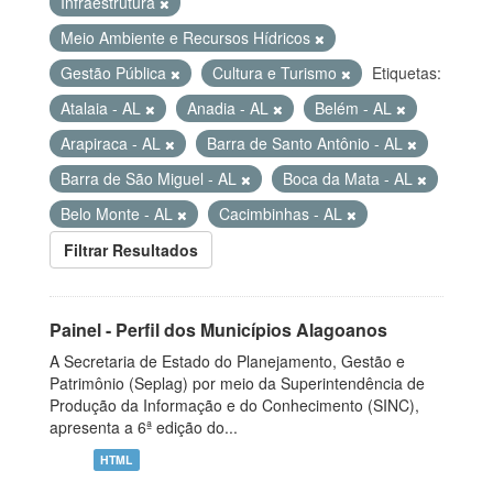
Infraestrutura
Meio Ambiente e Recursos Hídricos
Gestão Pública
Cultura e Turismo
Etiquetas:
Atalaia - AL
Anadia - AL
Belém - AL
Arapiraca - AL
Barra de Santo Antônio - AL
Barra de São Miguel - AL
Boca da Mata - AL
Belo Monte - AL
Cacimbinhas - AL
Filtrar Resultados
Painel - Perfil dos Municípios Alagoanos
A Secretaria de Estado do Planejamento, Gestão e
Patrimônio (Seplag) por meio da Superintendência de
Produção da Informação e do Conhecimento (SINC),
apresenta a 6ª edição do...
HTML