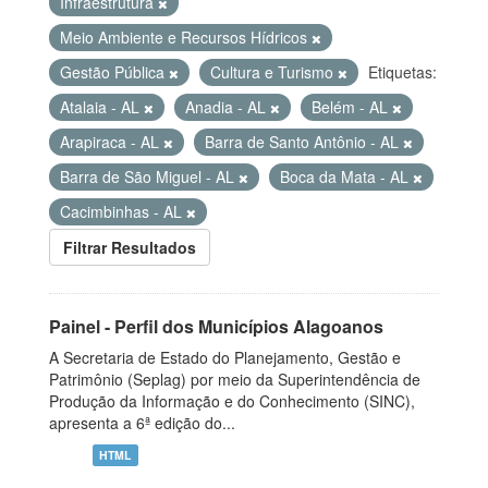
Infraestrutura
Meio Ambiente e Recursos Hídricos
Gestão Pública
Cultura e Turismo
Etiquetas:
Atalaia - AL
Anadia - AL
Belém - AL
Arapiraca - AL
Barra de Santo Antônio - AL
Barra de São Miguel - AL
Boca da Mata - AL
Cacimbinhas - AL
Filtrar Resultados
Painel - Perfil dos Municípios Alagoanos
A Secretaria de Estado do Planejamento, Gestão e
Patrimônio (Seplag) por meio da Superintendência de
Produção da Informação e do Conhecimento (SINC),
apresenta a 6ª edição do...
HTML