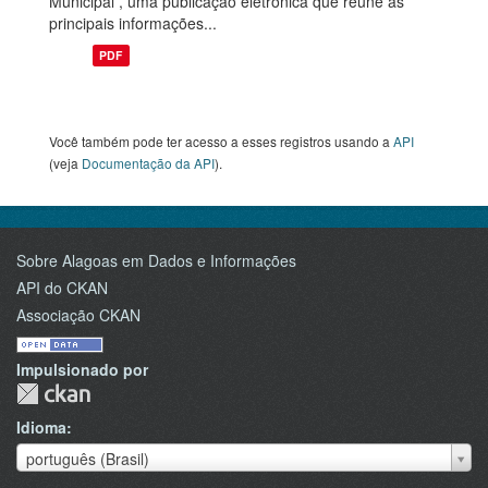
Municipal , uma publicação eletrônica que reúne as
principais informações...
PDF
Você também pode ter acesso a esses registros usando a
API
(veja
Documentação da API
).
Sobre Alagoas em Dados e Informações
API do CKAN
Associação CKAN
Impulsionado por
Idioma
Idioma
português (Brasil)