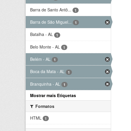
Barra de Santo Antô...
1
Barra de São Miguel...
1
Batalha - AL
1
Belo Monte - AL
1
Belém - AL
1
Boca da Mata - AL
1
Branquinha - AL
1
Mostrar mais Etiquetas
Formatos
HTML
1