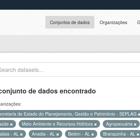
Conjuntos de dados
Organizações
G
conjunto de dados encontrado
anizações:
ecretaria de Estado do Planejamento, Gestão e Patrimônio - SEPLAG
aúde
Meio Ambiente e Recursos Hídricos
Agropecuária
alaia - AL
Anadia - AL
Belém - AL
Branquinha - AL