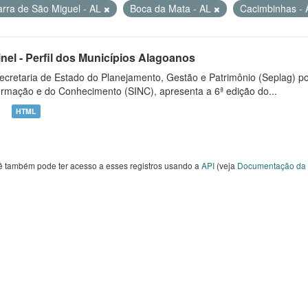
arra de São Miguel - AL
Boca da Mata - AL
Cacimbinhas -
inel - Perfil dos Municípios Alagoanos
ecretaria de Estado do Planejamento, Gestão e Patrimônio (Seplag) p
ormação e do Conhecimento (SINC), apresenta a 6ª edição do...
HTML
ê também pode ter acesso a esses registros usando a
API
(veja
Documentação da 