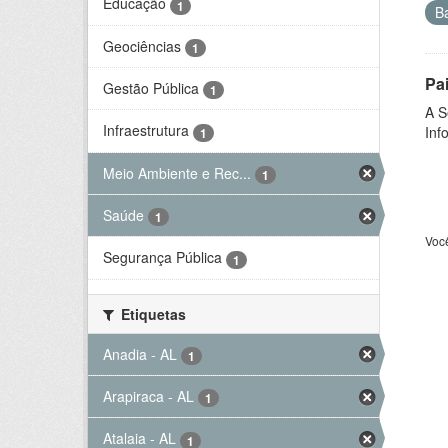
Educação
1
B
Geociências
1
Pa
Gestão Pública
1
A S
Infraestrutura
Inf
1
Meio Ambiente e Rec...
1
Saúde
1
Voc
Segurança Pública
1
Etiquetas
Anadia - AL
1
Arapiraca - AL
1
Atalaia - AL
1