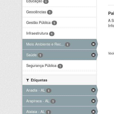
Educação
1
Geociências
1
Pa
A S
Gestão Pública
1
Inf
Infraestrutura
1
Meio Ambiente e Rec...
1
Voc
Saúde
1
Segurança Pública
1
Etiquetas
Anadia - AL
1
Arapiraca - AL
1
Atalaia - AL
1