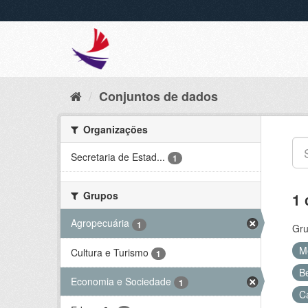
Conjuntos de dados
Organizações
Secretaria de Estad...
1
Grupos
1 
Agropecuária
1
Gru
M
Cultura e Turismo
1
B
Economia e Sociedade
1
C