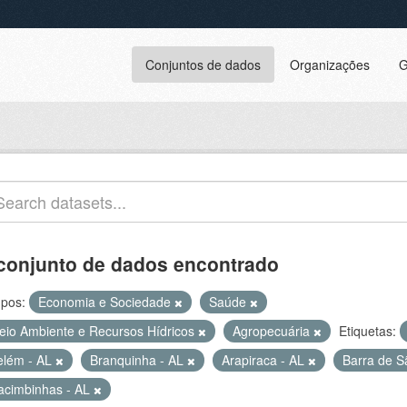
Conjuntos de dados
Organizações
G
conjunto de dados encontrado
pos:
Economia e Sociedade
Saúde
eio Ambiente e Recursos Hídricos
Agropecuária
Etiquetas:
elém - AL
Branquinha - AL
Arapiraca - AL
Barra de S
acimbinhas - AL