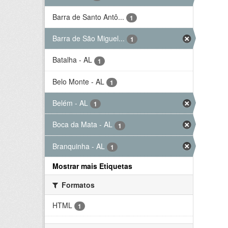
Barra de Santo Antô...
1
Barra de São Miguel...
1
Batalha - AL
1
Belo Monte - AL
1
Belém - AL
1
Boca da Mata - AL
1
Branquinha - AL
1
Mostrar mais Etiquetas
Formatos
HTML
1