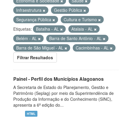
Economia e Sociedade
Saúde
Infraestrutura
Gestão Pública
Segurança Pública
Cultura e Turismo
Etiquetas:
Batalha - AL
Atalaia - AL
Belém - AL
Barra de Santo Antônio - AL
Barra de São Miguel - AL
Cacimbinhas - AL
Filtrar Resultados
Painel - Perfil dos Municípios Alagoanos
A Secretaria de Estado do Planejamento, Gestão e
Patrimônio (Seplag) por meio da Superintendência de
Produção da Informação e do Conhecimento (SINC),
apresenta a 6ª edição do...
HTML