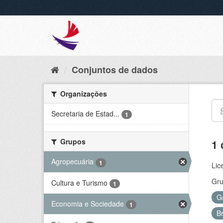
Conjuntos de dados
Organizações
Secretaria de Estad...
1
Grupos
1 
Agropecuária
1
Lic
Gru
Cultura e Turismo
1
G
Economia e Sociedade
1
B