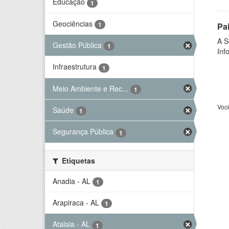
Educação
1
Geociências
1
Pa
A S
Gestão Pública
1
Inf
Infraestrutura
1
Meio Ambiente e Rec...
1
Voc
Saúde
1
Segurança Pública
1
Etiquetas
Anadia - AL
1
Arapiraca - AL
1
Atalaia - AL
1