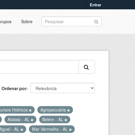
Entrar
rupos
Sobre
Ordenar por
ursos Hídricos
Agropecuária
Atalaia - AL
Belém - AL
iguel - AL
Mar Vermelho - AL