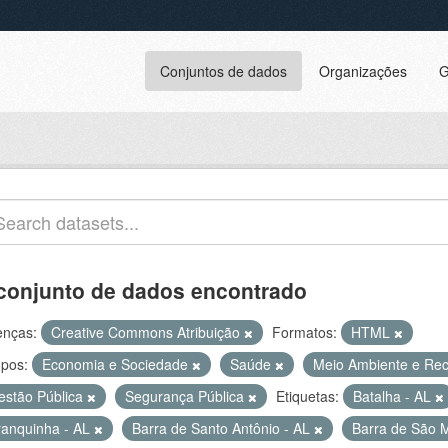
Conjuntos de dados
Organizações
G
conjunto de dados encontrado
enças:
Creative Commons Atribuição
Formatos:
HTML
pos:
Economia e Sociedade
Saúde
Meio Ambiente e Rec
estão Pública
Segurança Pública
Etiquetas:
Batalha - AL
ranquinha - AL
Barra de Santo Antônio - AL
Barra de São M