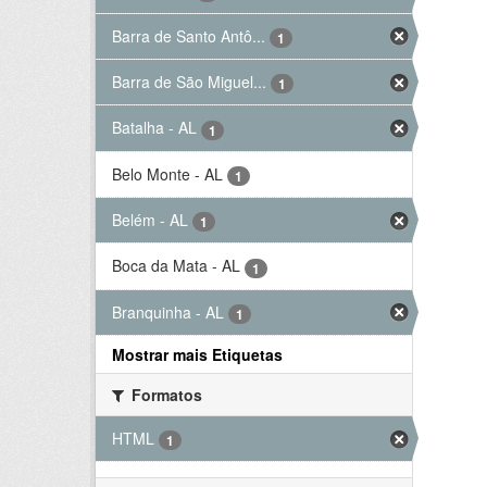
Barra de Santo Antô...
1
Barra de São Miguel...
1
Batalha - AL
1
Belo Monte - AL
1
Belém - AL
1
Boca da Mata - AL
1
Branquinha - AL
1
Mostrar mais Etiquetas
Formatos
HTML
1