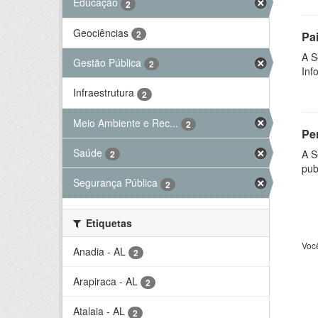
Educação
2
Geociências
2
Pa
A S
Gestão Pública
2
Inf
Infraestrutura
2
Meio Ambiente e Rec...
2
Per
Saúde
A S
2
pub
Segurança Pública
2
Etiquetas
Voc
Anadia - AL
2
Arapiraca - AL
2
Atalaia - AL
2