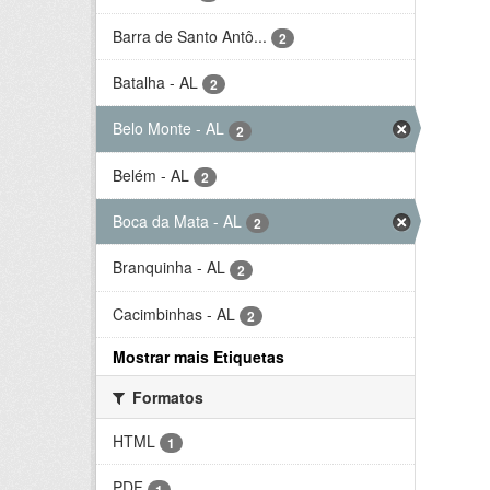
Barra de Santo Antô...
2
Batalha - AL
2
Belo Monte - AL
2
Belém - AL
2
Boca da Mata - AL
2
Branquinha - AL
2
Cacimbinhas - AL
2
Mostrar mais Etiquetas
Formatos
HTML
1
PDF
1