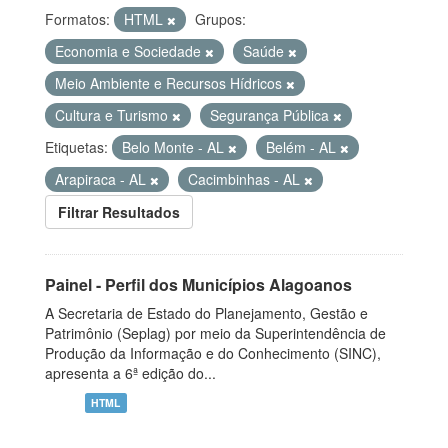
Formatos:
HTML
Grupos:
Economia e Sociedade
Saúde
Meio Ambiente e Recursos Hídricos
Cultura e Turismo
Segurança Pública
Etiquetas:
Belo Monte - AL
Belém - AL
Arapiraca - AL
Cacimbinhas - AL
Filtrar Resultados
Painel - Perfil dos Municípios Alagoanos
A Secretaria de Estado do Planejamento, Gestão e
Patrimônio (Seplag) por meio da Superintendência de
Produção da Informação e do Conhecimento (SINC),
apresenta a 6ª edição do...
HTML