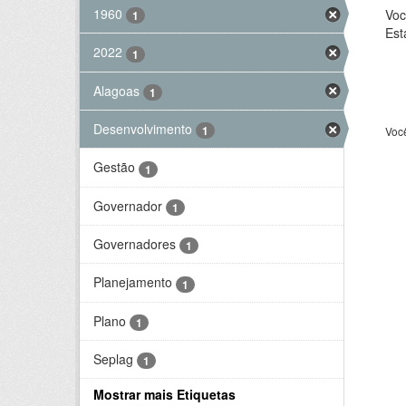
1960
Voc
1
Est
2022
1
Alagoas
1
Desenvolvimento
1
Voc
Gestão
1
Governador
1
Governadores
1
Planejamento
1
Plano
1
Seplag
1
Mostrar mais Etiquetas