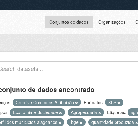
Conjuntos de dados
Organizações
G
conjunto de dados encontrado
enças:
Creative Commons Atribuição
Formatos:
XLS
pos:
Economia e Sociedade
Agropecuária
Etiquetas:
agr
erfil dos municipios alagoanos
ibge
quantidade produzida