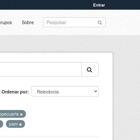
Entrar
rupos
Sobre
Ordenar por
opecuaria
pam