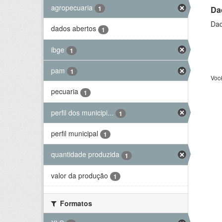
agropecuaria
Da
1
Dad
dados abertos
1
ibge
1
pam
1
Voc
pecuaria
1
perfil dos municipi...
1
perfil municipal
1
quantidade produzida
1
valor da produção
1
Formatos