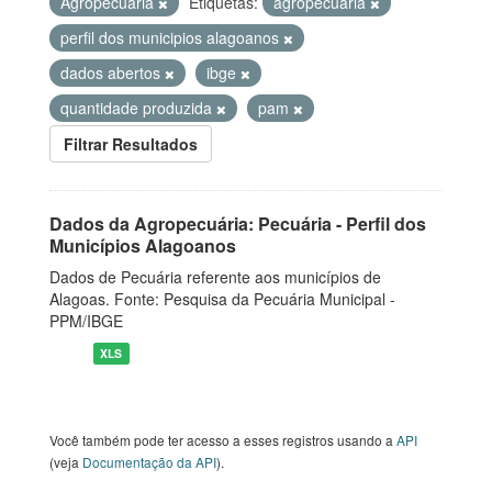
Agropecuária
Etiquetas:
agropecuaria
perfil dos municipios alagoanos
dados abertos
ibge
quantidade produzida
pam
Filtrar Resultados
Dados da Agropecuária: Pecuária - Perfil dos
Municípios Alagoanos
Dados de Pecuária referente aos municípios de
Alagoas. Fonte: Pesquisa da Pecuária Municipal -
PPM/IBGE
XLS
Você também pode ter acesso a esses registros usando a
API
(veja
Documentação da API
).