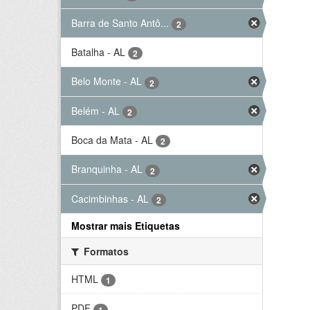
Barra de Santo Antô...
2
Batalha - AL
2
Belo Monte - AL
2
Belém - AL
2
Boca da Mata - AL
2
Branquinha - AL
2
Cacimbinhas - AL
2
Mostrar mais Etiquetas
Formatos
HTML
1
PDF
1