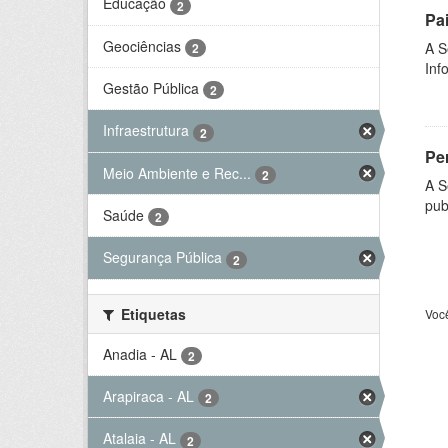
Educação
2
Pa
Geociências
A S
2
Inf
Gestão Pública
2
Infraestrutura
2
Per
Meio Ambiente e Rec...
2
A S
pub
Saúde
2
Segurança Pública
2
Etiquetas
Voc
Anadia - AL
2
Arapiraca - AL
2
Atalaia - AL
2